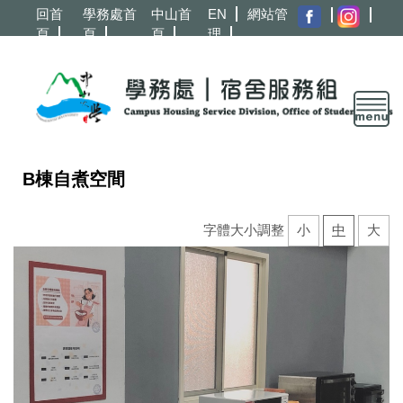
跳
回首
學務處首
中山首
EN
網站管
到
頁
頁
頁
理
主
要
內
容
區
B棟自煮空間
字體大小調整
小
中
大