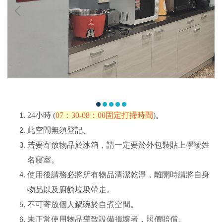
24
小時 (
07：30-08：00固定打掃時間
)
。
此空間無須登記
。
若要寄放物品於冰箱，請一定要於外包裝貼上學號姓
名寢室。
使用後請務必將所有物品清潔乾淨，離開時請將自身
物品以及廚餘垃圾帶走。
不可寄放個人鍋碗於自煮空間。
未正常使用物品導致設備損壞者，照價賠償。