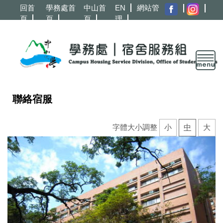
跳
回首
學務處首
中山首
EN
網站管
到
頁
頁
頁
理
主
要
內
容
區
聯絡宿服
字體大小調整
小
中
大