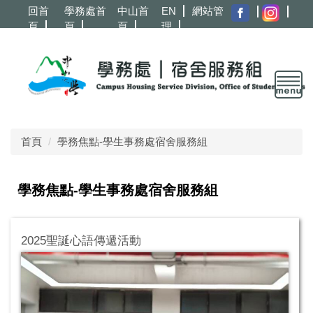
跳
回首
學務處首
中山首
EN
網站管
到
頁
頁
頁
理
主
要
內
容
區
首頁
學務焦點-學生事務處宿舍服務組
學務焦點-學生事務處宿舍服務組
2025聖誕心語傳遞活動