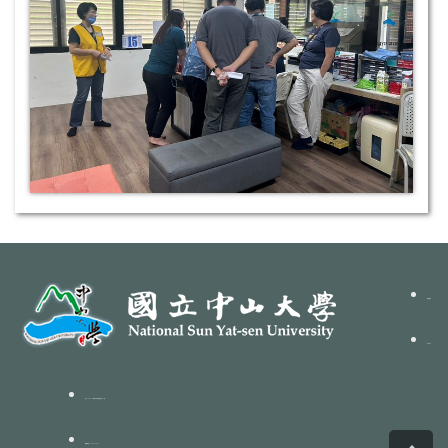
聯絡我們
本組FB
地址：80424高雄市鼓山區蓮海路70號
Top
總機電話：07-5252-000