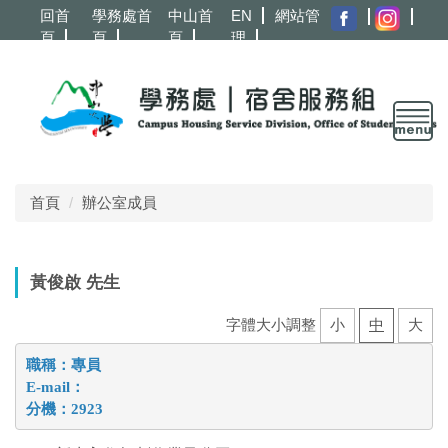
跳
回首
學務處首
中山首
EN
網站管
到
頁
頁
頁
理
主
要
內
容
區
首頁
辦公室成員
黃俊啟 先生
字體大小調整
小
中
大
職稱：專員
E-mail：
分機：2923