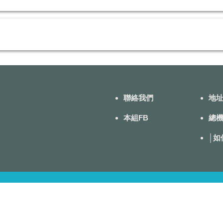
聯絡我們
地址
本組FB
總機
│
如