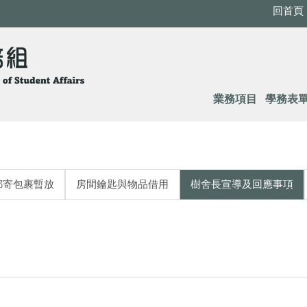
回首頁
業務項目
學務表
郵寄包裹暫放
房間鑰匙與物品借用
樹舍長宣導及回應事項