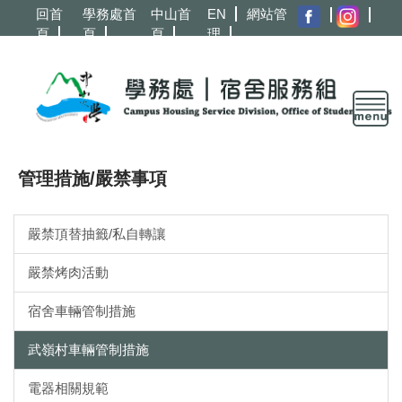
跳
回首
學務處首
中山首
EN
網站管
到
頁
頁
頁
理
主
要
內
容
區
管理措施/嚴禁事項
嚴禁頂替抽籤/私自轉讓
嚴禁烤肉活動
宿舍車輛管制措施
武嶺村車輛管制措施
電器相關規範