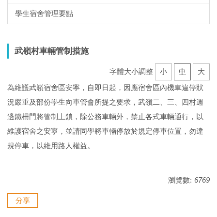
學生宿舍管理要點
武嶺村車輛管制措施
字體大小調整
小
中
大
為維護武嶺宿舍區安寧，自即日起，因應宿舍區內機車違停狀
況嚴重及部份學生向車管會所提之要求，武嶺二、三、四村週
邊鐵柵門將管制上鎖，除公務車輛外，禁止各式車輛通行，以
維護宿舍之安寧，並請同學將車輛停放於規定停車位置，勿違
規停車，以維用路人權益。
瀏覽數:
6769
分享